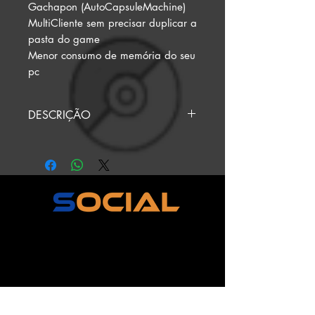
Gachapon (AutoCapsuleMachine)
MultiCliente sem precisar duplicar a
pasta do game
Menor consumo de memória do seu
pc
DESCRIÇÃO
QUER PAGAR POR PIX?
MANDE O PIX PARA
onshoptera@gmail.com .
ENVIE O COMPROVANTE
PARA O ATENDENTE NO
CHAT DO SITE PARA RECEBER
SEUS PRODUTOS.
ESTE PRODUTO TEM 2 DIAS
ÚTEIS PARA SER ENTREGUE.
OS DIAS COMEÇAM A SER
CONTADOS A PARTIR DA