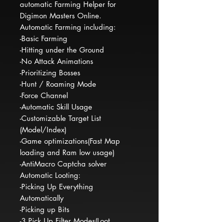
automatic Farming Helper for
Digimon Masters Online.
Automatic Farming including:
-Basic Farming
-Hitting under the Ground
-No Attack Animations
-Prioritizing Bosses
-Hunt / Roaming Mode
-Force Channel
-Automatic Skill Usage
-Customizable Target List
(Model/Index)
-Game optimizations(Fast Map
loading and Ram low usage)
-AntiMacro Captcha solver
Automatic Looting:
-Picking Up Everything
Automatically
-Picking up Bits
-3 Pick Up Filter Modes(Loot