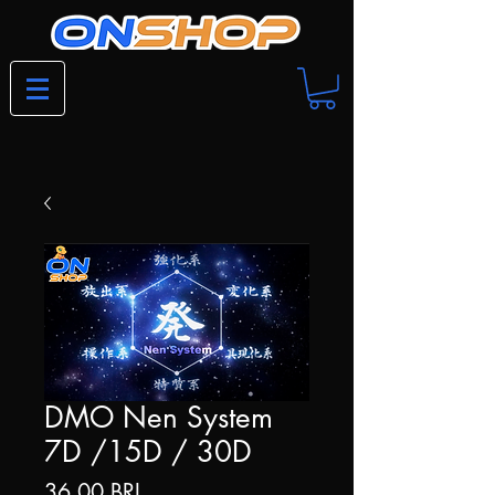
DMO Nen System
7D /15D / 30D
Precio
36,00 BRL