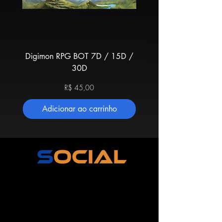
Digimon RPG BOT 7D / 15D /
Digimon Super Rumbl
30D
BOT 7D / 15D / 
Preço
R$ 45,00
Adicionar ao carrinho
Adicionar ao carri