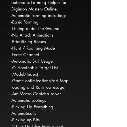
automatic Farming Helper for
Digimon Masters Online.
Automatic Farming including:
-Basic Farming
-Hitting under the Ground
-No Attack Animations
-Prioritizing Bosses
-Hunt / Roaming Mode
-Force Channel
-Automatic Skill Usage
-Customizable Target List
(Model/Index)
-Game optimizations(Fast Map
loading and Ram low usage)
-AntiMacro Captcha solver
Automatic Looting:
-Picking Up Everything
Automatically
-Picking up Bits
-3 Pick Up Filter Modes(Loot