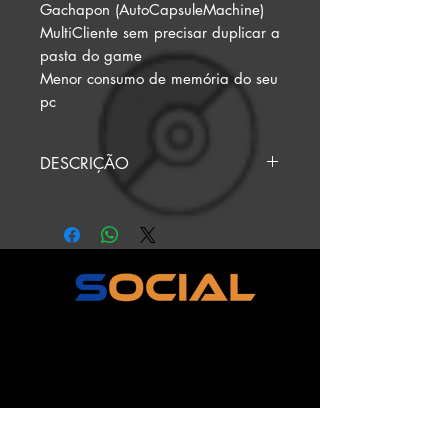
Gachapon (AutoCapsuleMachine)
MultiCliente sem precisar duplicar a
pasta do game
Menor consumo de memória do seu
pc
DESCRIÇÃO
QUER PAGAR POR PIX?
MANDE O PIX PARA
onshoptera@gmail.com .
ENVIE O COMPROVANTE
PARA O ATENDENTE NO
CHAT DO SITE PARA RECEBER
SEUS PRODUTOS.
ESTE PRODUTO TEM 2 DIAS
ÚTEIS PARA SER ENTREGUE.
OS DIAS COMEÇAM A SER
CONTADOS A PARTIR DA