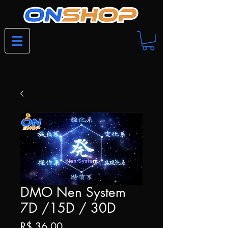
DMO Nen System
7D /15D / 30D
Preço
R$ 36,00