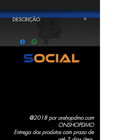
DESCRIÇÃO
QUER PAGAR POR PIX?
MANDE O PIX PARA
onshoptera@gmail.com .
ENVIE O COMPROVANTE
PARA O ATENDENTE NO
CHAT DO SITE PARA RECEBER
SEUS PRODUTOS.
ESTE PRODUTO TEM 2 DIAS
ÚTEIS PARA SER ENTREGUE.
OS DIAS COMEÇAM A SER
CONTADOS A PARTIR DA
CONFIRMAÇÃO DO
@2018 por onshopdmo.com
PAGAMENTO.
ONSHOPDMO
Entrega dos produtos com prazo de
até 2 dias úteis.