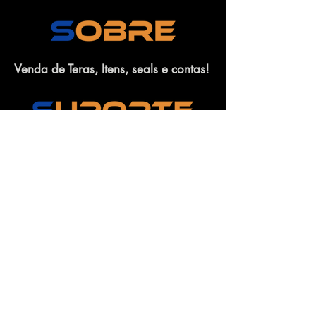
Venda de Teras, Itens, seals e contas!
Temos suporte pelo CHAT nos horários :
Manhã : 11:00 - 12:30
Tarde: 14:00 - 17:00
Noite: 23:00 - 01:00
Sábados: 11:30 - 12:30/ 14:00 -
17:00
Não entregamos e nem atendemos
Domingos e Feriados.
WhatssApp :
(21) 96686-1740