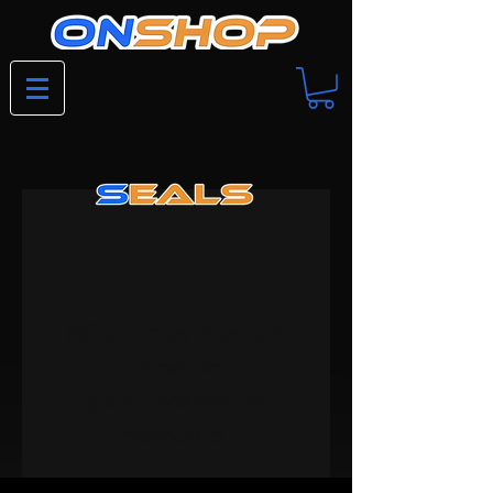
Não temos nenhum
produto
para mostrar no
momento.