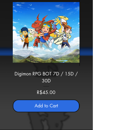
Digimon RPG BOT 7D / 15D /
Digimon Super Rumbl
30D
BOT 7D / 15D / 
Price
R$45.00
Add to Cart